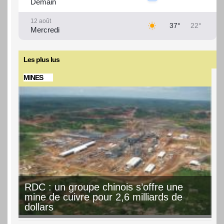
Demain
12 août
37°
22°
Mercredi
13 août
36°
22°
Jeudi
Les plus lus
MINES
14 août
36°
22°
Vendredi
15 août
36°
22°
Samedi
16 août
35°
22°
Dimanche
RDC : un groupe chinois s’offre une
mine de cuivre pour 2,6 milliards de
dollars