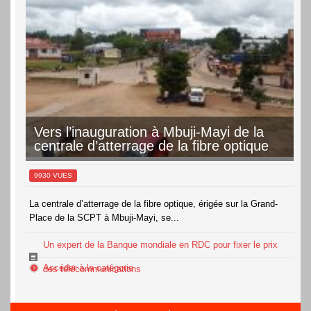
15 août
36°
22°
Samedi
16 août
35°
22°
Dimanche
Vers l’inauguration à Mbuji-Mayi de la
centrale d’atterrage de la fibre optique
9930 VUES
La centrale d’atterrage de la fibre optique, érigée sur la Grand-
Place de la SCPT à Mbuji-Mayi, se...
Un expert de la Banque mondiale en RDC pour fixer le prix
Accéder à la catégorie
des télécommunications