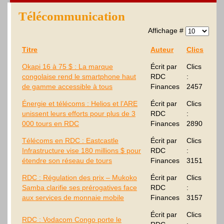
Télécommunication
Affichage #
Titre
Auteur
Clics
Okapi 16 à 75 $ : La marque
Écrit par
Clics
congolaise rend le smartphone haut
RDC
:
de gamme accessible à tous
Finances
2457
Énergie et télécoms : Helios et l’ARE
Écrit par
Clics
unissent leurs efforts pour plus de 3
RDC
:
000 tours en RDC
Finances
2890
Télécoms en RDC : Eastcastle
Écrit par
Clics
Infrastructure vise 180 millions $ pour
RDC
:
étendre son réseau de tours
Finances
3151
RDC : Régulation des prix – Mukoko
Écrit par
Clics
Samba clarifie ses prérogatives face
RDC
:
aux services de monnaie mobile
Finances
3157
Écrit par
Clics
RDC : Vodacom Congo porte le