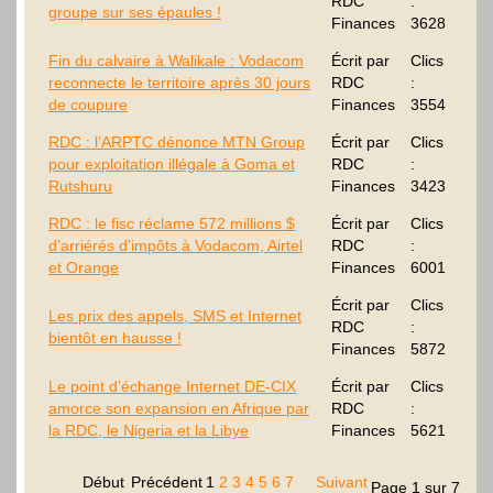
RDC
:
groupe sur ses épaules !
Finances
3628
Fin du calvaire à Walikale : Vodacom
Écrit par
Clics
reconnecte le territoire après 30 jours
RDC
:
de coupure
Finances
3554
RDC : l’ARPTC dénonce MTN Group
Écrit par
Clics
pour exploitation illégale à Goma et
RDC
:
Rutshuru
Finances
3423
RDC : le fisc réclame 572 millions $
Écrit par
Clics
d’arriérés d’impôts à Vodacom, Airtel
RDC
:
et Orange
Finances
6001
Écrit par
Clics
Les prix des appels, SMS et Internet
RDC
:
bientôt en hausse !
Finances
5872
Le point d’échange Internet DE-CIX
Écrit par
Clics
amorce son expansion en Afrique par
RDC
:
la RDC, le Nigeria et la Libye
Finances
5621
Début
Précédent
1
2
3
4
5
6
7
Suivant
Page 1 sur 7