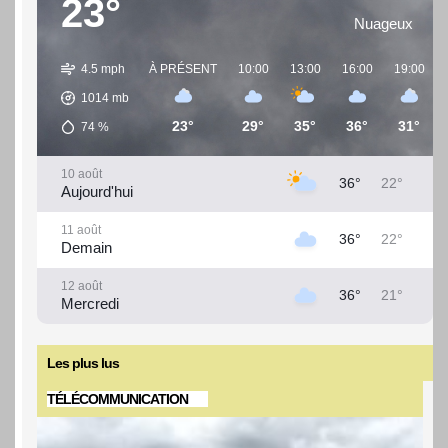
23°
JULIEN PALUKU : UN PLAN AUDACIEUX POUR
MULTIPLIER PAR CINQ LE BUDGET DE LA RDC
Nuageux
ET ATTEINDRE 100...
Le flot d’idées novatrices du ministre du Commerce
4.5 mph
À PRÉSENT
10:00
13:00
16:00
19:00
extérieur ne s’épuise pas. Toujours en...
Lire la suite
1014
mb
23°
29°
35°
36°
31°
74
%
10 août
36°
22°
Aujourd'hui
11 août
36°
22°
Demain
12 août
36°
21°
Mercredi
13 août
37°
22°
Jeudi
Les plus lus
TÉLÉCOMMUNICATION
14 août
36°
22°
Vendredi