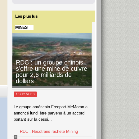
10 août
36°
21°
Lundi
Les plus lus
MINES
11 août
36°
22°
Mardi
12 août
37°
21°
Mercredi
RDC : un groupe chinois
13 août
36°
22°
Jeudi
s’offre une mine de cuivre
pour 2,6 milliards de
dollars
10712 VUES
Le groupe américain Freeport-McMoran a
annoncé lundi être parvenu à un accord
portant sur la cessi...
RDC : Necotrans rachète Mining