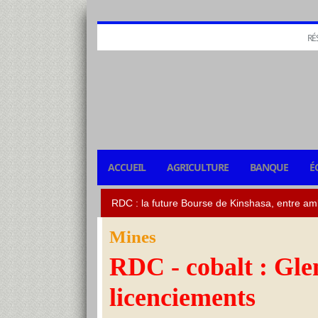
RÉ
ACCUEIL
AGRICULTURE
BANQUE
É
Mines
RDC - cobalt : Gle
licenciements