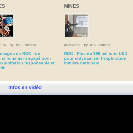
ES
MINES
2026
By RDC Finances
06/16/2026
By RDC Finances
lemagne en RDC : un
RDC : Plus de 199 millions USD
enaire minier engagé pour
pour redynamiser l’exploration
exploitation responsable et
minière nationale
ble
Infos en vidéo