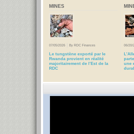
MINES
MIN
07/05/2026
By RDC Finances
06/20/
Le tungstène exporté par le
L’Al
Rwanda provient en réalité
part
majoritairement de l’Est de la
une 
RDC
dura