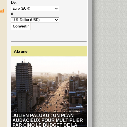
De:
ail
à:
A la une
JULIEN PALUKU : UN PLAN
AUDACIEUX POUR MULTIPLIER
PAR CINQ LE BUDGET DE LA