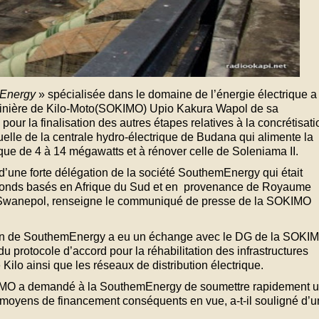
Energy
» spécialisée dans le domaine de l’énergie électrique a
é minière de Kilo-Moto(SOKIMO) Upio Kakura Wapol de sa
 pour la finalisation des autres étapes relatives à la concrétisati
tuelle de la centrale hydro-électrique de Budana qui alimente la
ique de 4 à 14 mégawatts et à rénover celle de Soleniama II.
s d’une forte délégation de la société SouthemEnergy qui était
 fonds basés en Afrique du Sud et en provenance de Royaume
c Swanepol, renseigne le communiqué de presse de la SOKIMO
ation de SouthemEnergy a eu un échange avec le DG de la SOKI
u protocole d’accord pour la réhabilitation des infrastructures
Kilo ainsi que les réseaux de distribution électrique.
KIMO a demandé à la SouthemEnergy de soumettre rapidement 
e moyens de financement conséquents en vue, a-t-il souligné d’u