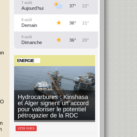
7 août
37°
22°
Aujourd'hui
8 août
36°
21°
Demain
9 août
36°
20°
Dimanche
on
10 août
36°
21°
Lundi
ENERGIE
11 août
36°
22°
Mardi
12 août
37°
21°
Mercredi
Hydrocarbures : Kinshasa
MO
et Alger signent un accord
13 août
pour valoriser le potentiel
36°
22°
Jeudi
pétrogazier de la RDC
un
2259 VUES
n