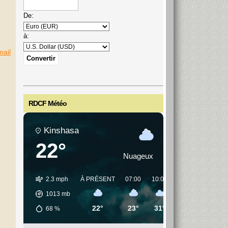
De:
à:
mail
RDCF Météo
Kinshasa
22°
Nuageux
2.3 mph
À PRÉSENT
07:00
10:00
13:00
16:00
1013
mb
22°
23°
31°
37°
37°
68
%