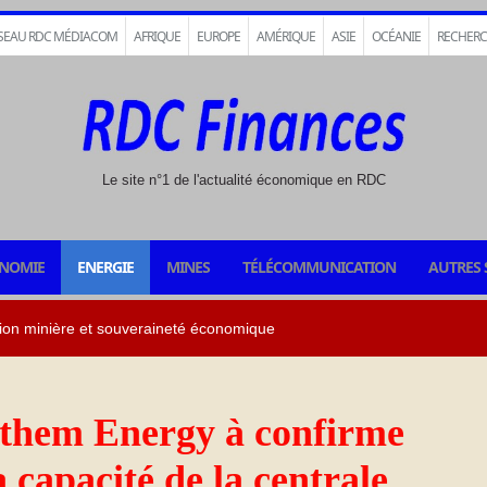
SEAU RDC MÉDIACOM
AFRIQUE
EUROPE
AMÉRIQUE
ASIE
OCÉANIE
RECHER
Le site n°1 de l'actualité économique en RDC
NOMIE
ENERGIE
MINES
TÉLÉCOMMUNICATION
AUTRES 
Southem Energy à confirme
 capacité de la centrale