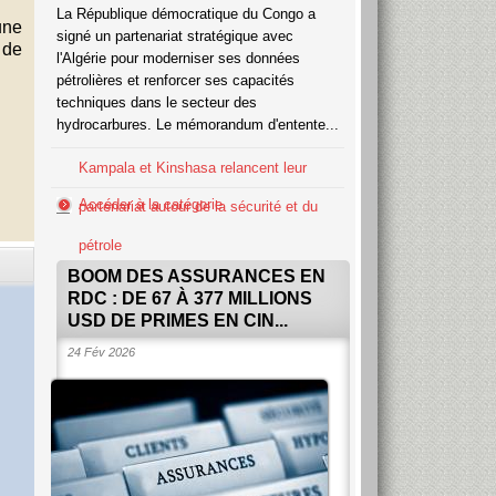
La République démocratique du Congo a
une
signé un partenariat stratégique avec
 de
l'Algérie pour moderniser ses données
pétrolières et renforcer ses capacités
techniques dans le secteur des
hydrocarbures. Le mémorandum d'entente...
Kampala et Kinshasa relancent leur
Accéder à la catégorie
partenariat autour de la sécurité et du
pétrole
BOOM DES ASSURANCES EN
RDC : DE 67 À 377 MILLIONS
USD DE PRIMES EN CIN...
24 Fév 2026