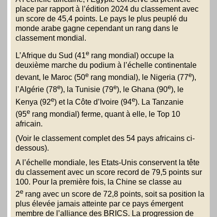
place par rapport à l’édition 2024 du classement avec
un score de 45,4 points. Le pays le plus peuplé du
monde arabe gagne cependant un rang dans le
classement mondial.
e
L’Afrique du Sud (41
rang mondial) occupe la
deuxième marche du podium à l’échelle continentale
e
e
devant, le Maroc (50
rang mondial), le Nigeria (77
),
e
e
e
l’Algérie (78
), la Tunisie (79
), le Ghana (90
), le
e
e
Kenya (92
) et la Côte d’Ivoire (94
). La Tanzanie
e
(95
rang mondial) ferme, quant à elle, le Top 10
africain.
(Voir le classement complet des 54 pays africains ci-
dessous).
A l’échelle mondiale, les Etats-Unis conservent la tête
du classement avec un score record de 79,5 points sur
100. Pour la première fois, la Chine se classe au
e
2
rang avec un score de 72,8 points, soit sa position la
plus élevée jamais atteinte par ce pays émergent
membre de l’alliance des BRICS. La progression de