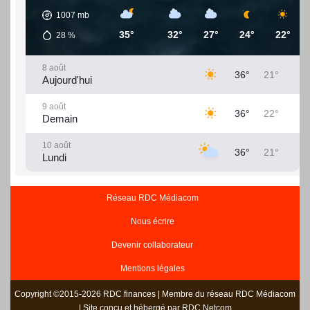
1007
mb
35°
32°
27°
24°
22°
28
%
8 août
36°
21°
Aujourd'hui
9 août
36°
22°
Demain
10 août
36°
21°
Lundi
11 août
36°
20°
Mardi
Réseau RDC Médiacom
Nous écrire
12 août
37°
21°
Mercredi
Devenir collaborateur
13 août
37°
22°
Mentions légales
Jeudi
Copyright ©2015-2026 RDC finances | Membre du réseau RDC Médiacom
14 août
36°
23°
| Site conçu et hébergé par RDC Netcom