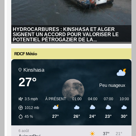
HYDROCARBURES : KINSHASA ET ALGER
SIGNENT UN ACCORD POUR VALORISER LE
POTENTIEL PÉTROGAZIER DE LA...
RDCF Météo
Kinshasa
27°
HYDROCARBURES : KINSHASA ET ALGER
SIGNENT UN ACCORD POUR VALORISER LE
Peu nuageux
POTENTIEL PÉTROGAZIER DE LA...
La République démocratique du Congo a signé un
3.5 mph
À PRÉSENT
01:00
04:00
07:00
10:00
partenariat stratégique avec l'Algérie pour...
Lire la suite
1012
mb
27°
26°
24°
23°
30°
45
%
6 août
37°
21°