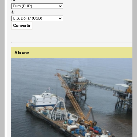
à:
A la une