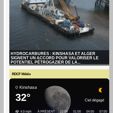
HYDROCARBURES : KINSHASA ET ALGER
SIGNENT UN ACCORD POUR VALORISER LE
POTENTIEL PÉTROGAZIER DE LA...
RDCF Météo
Kinshasa
32°
HYDROCARBURES : KINSHASA ET ALGER
SIGNENT UN ACCORD POUR VALORISER LE
Ciel dégagé
POTENTIEL PÉTROGAZIER DE LA...
La République démocratique du Congo a signé un
4.0 mph
À PRÉSENT
22:00
01:00
04:00
07:00
partenariat stratégique avec l'Algérie pour...
Lire la suite