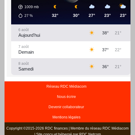
1009
mb
32°
30°
27°
23°
23°
27
%
6 août
38°
21°
Aujourd'hui
7 août
37°
22°
Demain
8 août
36°
21°
Samedi
9 août
35°
20°
Dimanche
Réseau RDC Médiacom
Nous écrire
10 août
36°
20°
Lundi
Devenir collaborateur
11 août
37°
21°
Mentions légales
Mardi
Copyright ©2015-2026 RDC finances | Membre du réseau RDC Médiacom
12 août
37°
21°
| Site conçu et hébergé par RDC Netcom