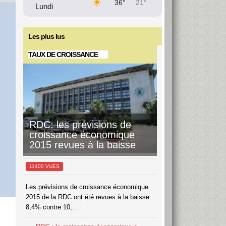
36°
21°
Lundi
11 août
36°
21°
Mardi
Les plus lus
TAUX DE CROISSANCE
12 août
37°
22°
Mercredi
13 août
36°
21°
Jeudi
14 août
37°
23°
Vendredi
RDC: les prévisions de
croissance économique
2015 revues à la baisse
11400 VUES
Les prévisions de croissance économique
2015 de la RDC ont été revues à la baisse:
8,4% contre 10,...