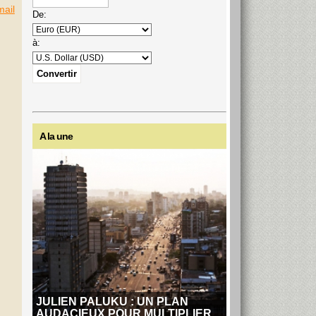
mail
De:
à:
A la une
JULIEN PALUKU : UN PLAN
AUDACIEUX POUR MULTIPLIER