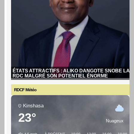
ÉTATS ATTRACTIFS : ALIKO DANGOTE SNOBE LA
RDC MALGRÉ SON POTENTIEL ÉNORME
RDCF Météo
Kinshasa
23°
ÉTATS ATTRACTIFS : ALIKO DANGOTE SNOBE
Nuageux
LA RDC MALGRÉ SON POTENTIEL ÉNORME
Aliko Dangote, l’homme le plus riche d’Afrique (environ 30