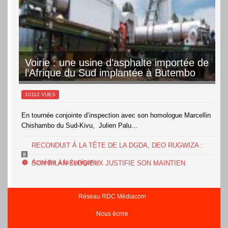
35°
22°
Dimanche
Voirie : une usine d’asphalte importée de
l’Afrique du Sud implantée à Butembo
10112 VUES
En tournée conjointe d’inspection avec son homologue Marcellin
Chishambo du Sud-Kivu, Julien Palu...
RECONDUIT À LA TÊTE DE LA DGDA, DEO RUGWIZA :
Accéder à la catégorie
SON BILAN ÉLOGIEUX JUSTIFIE SON MAINTIEN
Réseau RDC Médiacom
Nous écrire